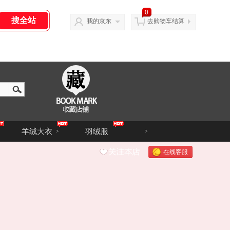
0
我的京东
去购物车结算
羊绒大衣
羽绒服
>
>
在线客服