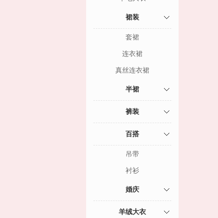
裙装
套裙
连衣裙
真丝连衣裙
半裙
裤装
百搭
吊带
衬衫
婚庆
羊绒大衣