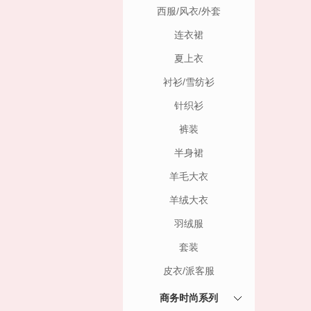
西服/风衣/外套
连衣裙
夏上衣
衬衫/雪纺衫
针织衫
裤装
半身裙
羊毛大衣
羊绒大衣
羽绒服
套装
皮衣/派客服
商务时尚系列