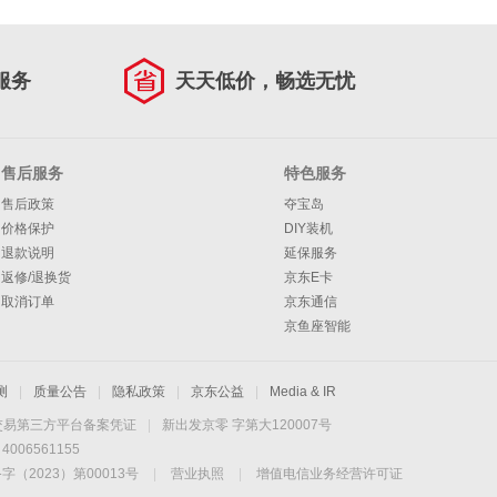
服务
天天低价，畅选无忧
售后服务
特色服务
售后政策
夺宝岛
价格保护
DIY装机
退款说明
延保服务
返修/退换货
京东E卡
取消订单
京东通信
京鱼座智能
测
|
质量公告
|
隐私政策
|
京东公益
|
Media & IR
交易第三方平台备案凭证
|
新出发京零 字第大120007号
06561155
2023）第00013号
|
营业执照
|
增值电信业务经营许可证