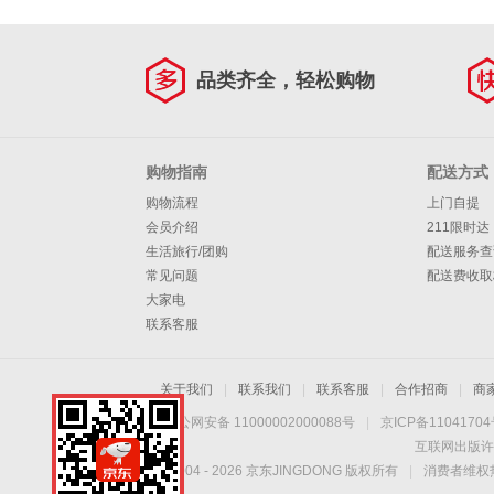
品类齐全，轻松购物
购物指南
配送方式
购物流程
上门自提
会员介绍
211限时达
生活旅行/团购
配送服务查
常见问题
配送费收取
大家电
联系客服
关于我们
|
联系我们
|
联系客服
|
合作招商
|
商
京公网安备 11000002000088号
|
京ICP备1104170
互联网出版许
Copyright © 2004 -
2026
京东JINGDONG 版权所有
|
消费者维权热