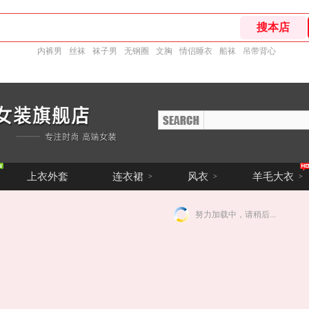
内裤男
丝袜
袜子男
无钢圈
文胸
情侣睡衣
船袜
吊带背心
上衣外套
连衣裙
风衣
羊毛大衣
>
>
>
努力加载中，请稍后...