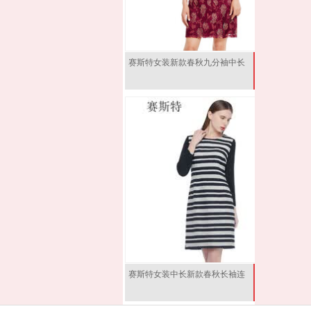
赛斯特女装新款春秋九分袖中长
款连衣裙 E0632 红花
AM(160/84)
赛斯特女装中长新款春秋长袖连
衣裙 W0632 蓝条 CL(170/96)