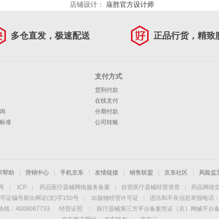
店铺设计：
庙胜官方设计师
多仓直发，极速配送
正品行货，精致
支付方式
货到付款
在线支付
询
分期付款
标准
公司转账
家帮助
|
营销中心
|
手机京东
|
友情链接
|
销售联盟
|
京东社区
|
风险监
4号
|
ICP
|
药品医疗器械网络服务备案
|
自营医疗器械经营资质
|
药品网络
可证编号新出网证(京)字150号
|
出版物经营许可证
|
违法和不良信息举报电话：40
线：4006067733
经营证照
|
医疗器械第三方平台备案凭证（京）网械平台备字（