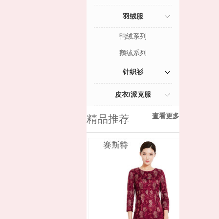
羽绒服
鸭绒系列
鹅绒系列
针织衫
皮衣/派克服
查看更多
精品推荐